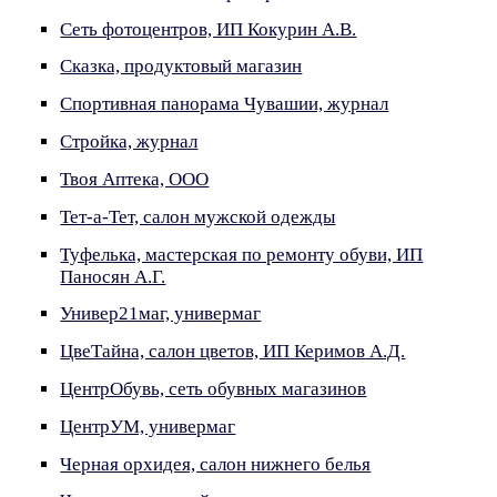
Сеть фотоцентров, ИП Кокурин А.В.
Сказка, продуктовый магазин
Спортивная панорама Чувашии, журнал
Стройка, журнал
Твоя Аптека, ООО
Тет-а-Тет, салон мужской одежды
Туфелька, мастерская по ремонту обуви, ИП
Паносян А.Г.
Универ21маг, универмаг
ЦвеТайна, салон цветов, ИП Керимов А.Д.
ЦентрОбувь, сеть обувных магазинов
ЦентрУМ, универмаг
Черная орхидея, салон нижнего белья