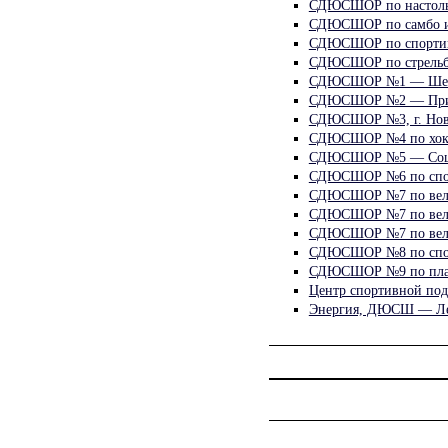
СДЮСШОР по настоль
СДЮСШОР по самбо и 
СДЮСШОР по спортивн
СДЮСШОР по стрельбе
СДЮСШОР №1 — Шевч
СДЮСШОР №2 — Прис
СДЮСШОР №3, г. Ново
СДЮСШОР №4 по хокк
СДЮСШОР №5 — Социа
СДЮСШОР №6 по спор
СДЮСШОР №7 по велос
СДЮСШОР №7 по велос
СДЮСШОР №7 по велос
СДЮСШОР №8 по спорт
СДЮСШОР №9 по плав
Центр спортивной под
Энергия, ДЮСШ — Ле