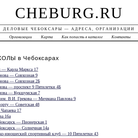
CHEBURG.RU
ДЕЛОВЫЕ ЧЕБОКСАРЫ — АДРЕСА, ОРГАНИЗАЦИИ
а
Организации
Карта
Как попасть в каталог
Контакты
ЛЫ в Чебоксарах
 — Карла Маркса 17
ова — Совхозная 9
ова — Совхозная 2Б
ова — проспект 9 Пятилетки 4Б
ова — Кукшумская 7
им. В.И. Грекова — Мичмана Павлова 9
рту — Советская 48
Чапаева 17
а 16а
оксарск — Пионерская 1
оксарск — Солнечная 14а
ско-юношеский спортивный клуб — 10 Пятилетки 43