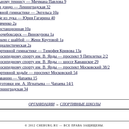
ному теннису — Мичмана Павлова 9
дзюдо — Ленинградская 32
ой гимнастике — Энгельса 10а
 из лука — Юрия Гагарина 40
енко 2а
танционная 10а
чебоксарск — Винокурова 1а
ею с шайбой — Жени Крутовой 1а
листическая 2а
тивной гимнастике — Тимофея Кривова 13а
ипедному спорту им. В. Ярды — проспект 9 Пятилетки 2/2
ипедному спорту им. В. Ярды — шоссе Канашское 29
ипедному спорту им. В. Ярды — проспект Московский 38/2
ивной ходьбе — проспект Московский 54
анию — Чапаева 15
готовки им. А. Игнатьева — Чапаева 14/1
нинградская 34
ОРГАНИЗАЦИИ
→
СПОРТИВНЫЕ ШКОЛЫ
© 2012
CHEBURG.RU
— ВСЕ ПРАВА ЗАЩИЩЕНЫ.