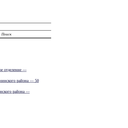
Поиск
ое отделение —
ининского района — 50
инского района —