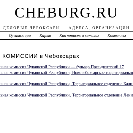
CHEBURG.RU
ДЕЛОВЫЕ ЧЕБОКСАРЫ — АДРЕСА, ОРГАНИЗАЦИИ
а
Организации
Карта
Как попасть в каталог
Контакты
КОМИССИИ в Чебоксарах
льная комиссия Чувашской Республики — бульвар Президентский 17
льная комиссия Чувашской Республики, Новочебоксарское территориальн
льная комиссия Чувашской Республики, Территориальное отделение Кал
льная комиссия Чувашской Республики, Территориальное отделение Лен