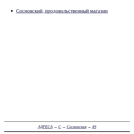
Сосновский, продовольственный магазин
АДРЕСА
→
С
→
Сосновская
→
49