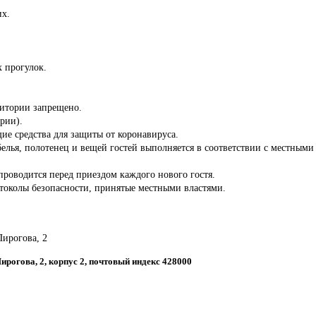
их.
 прогулок.
ритории запрещено.
ории).
ие средства для защиты от коронавируса.
белья, полотенец и вещей гостей выполняется в соответствии с местны
роводится перед приездом каждого нового гостя.
отоколы безопасности, принятые местными властями.
Пирогова, 2
Пирогова, 2, корпус 2, почтовый индекс 428000