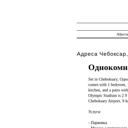
Адрес
Адреса Чебоксар,
Однокомна
Set in
Cheboksary, Одно
comes with 1 bedroom, 1 
kitchen, and a patio wit
Olympic Stadium is 2.9 
Cheboksary Airport, 9
Услуги:
- Парковка.
- Можно с питомцами