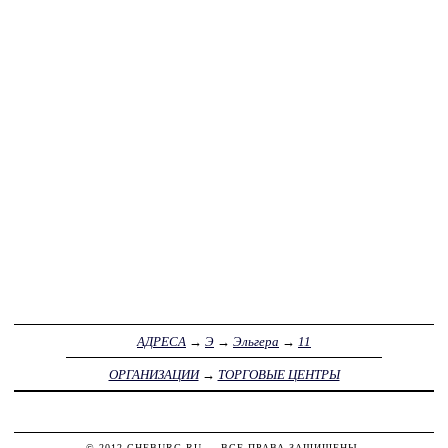
АДРЕСА
→
Э
→
Эльгера
→
11
ОРГАНИЗАЦИИ
→
ТОРГОВЫЕ ЦЕНТРЫ
© 2012
CHEBURG.RU
— ВСЕ ПРАВА ЗАЩИЩЕНЫ.