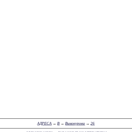
АДРЕСА
→
В
→
Винокурова
→
26